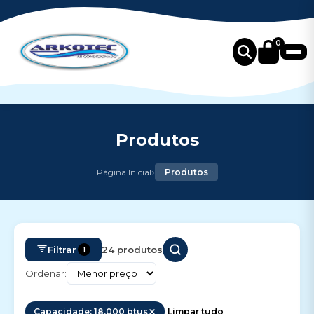
0
Produtos
›
Página Inicial
Produtos
Filtrar
24 produtos
1
Ordenar:
Capacidade: 18.000 btus
Limpar tudo