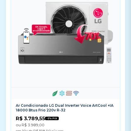
Ar Condicionado LG Dual Inverter Voice ArtCool +IA
18000 Btus Frio 220v R-32
R$ 3.789,55
-5% PIX
ou R$ 3.989,00
em 10x de R$ 398,90 s/ juros