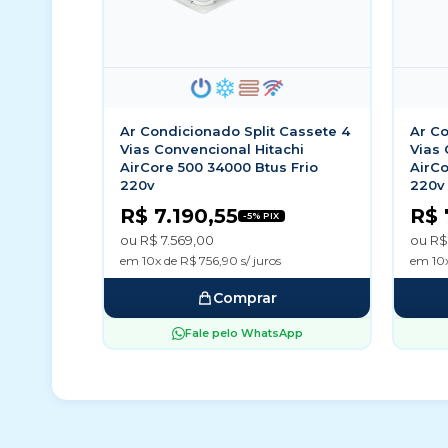
Ar Condicionado Split Cassete 4
Ar Co
Vias Convencional Hitachi
Vias 
AirCore 500 34000 Btus Frio
AirCo
220v
220v
R$ 7.190,55
R$ 
-5% PIX
ou R$ 7.569,00
ou R$
em 10x de R$ 756,90 s/ juros
em 10x
Comprar
Fale pelo WhatsApp