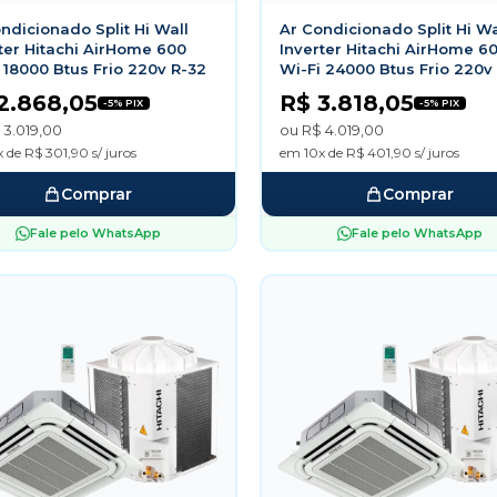
ndicionado Split Hi Wall
Ar Condicionado Split Hi Wa
ter Hitachi AirHome 600
Inverter Hitachi AirHome 6
 18000 Btus Frio 220v R-32
Wi-Fi 24000 Btus Frio 220v
2.868,05
R$ 3.818,05
-5% PIX
-5% PIX
 3.019,00
ou R$ 4.019,00
 de R$ 301,90 s/ juros
em 10x de R$ 401,90 s/ juros
Comprar
Comprar
Fale pelo WhatsApp
Fale pelo WhatsApp