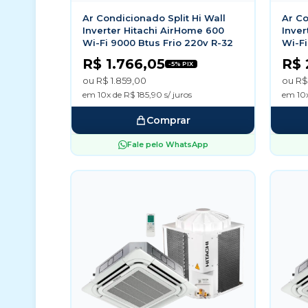
Ar Condicionado Split Hi Wall
Ar Co
Inverter Hitachi AirHome 600
Inver
Wi-Fi 9000 Btus Frio 220v R-32
Wi-Fi
R$ 1.766,05
R$ 
-5% PIX
ou R$ 1.859,00
ou R$
em 10x de R$ 185,90 s/ juros
em 10x
Comprar
Fale pelo WhatsApp