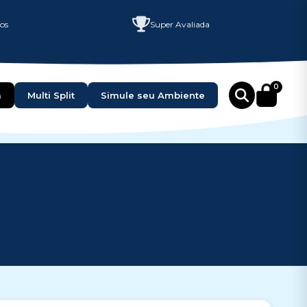
ços
Super Avaliada
0
a
Multi Split
Simule seu Ambiente