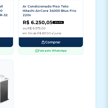
ll
Ar Condicionado Piso Teto
00
Hitachi AirCore 34000 Btus Frio
 R-32
220v
R$ 6.250,05
-5% PIX
ou R$ 6.579,00
em 10x de R$ 657,90 s/ juros
Comprar
Fale pelo WhatsApp