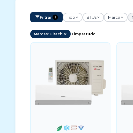
Filtrar
Tipo
BTUs
Marca
1
Marcas: Hitachi
Limpar tudo