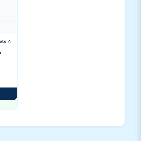
ete 4
o