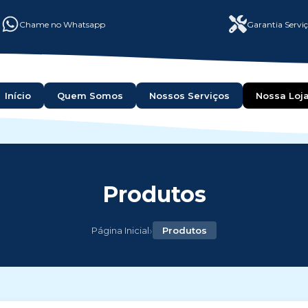
Chame no Whatsapp
Garantia Servi
Início
Quem Somos
Nossos Serviços
Nossa Loj
Produtos
›
Página Inicial
Produtos