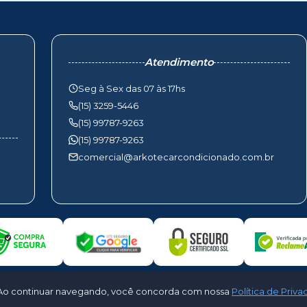
Atendimento
Seg à Sex das 07 às 17hs
(15) 3259-5446
(15) 99787-9263
(15) 99787-9263
comercial@arkotecarcondicionado.com.br
to. Ao continuar navegando, você concorda com nossa
Política de Priv
otec Ar Condicionado. Todos os direitos reservados - Desenvolvido por
Cloud