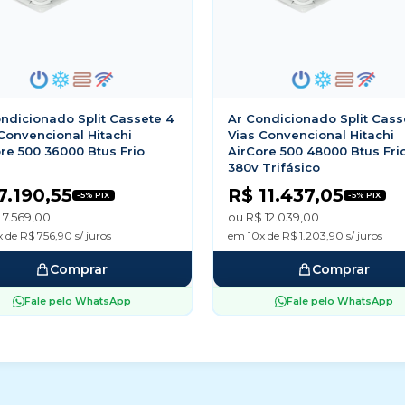
ndicionado Split Cassete 4
Ar Condicionado Split Cass
Convencional Hitachi
Vias Convencional Hitachi
re 500 36000 Btus Frio
AirCore 500 48000 Btus Fri
380v Trifásico
7.190,55
R$ 11.437,05
-5% PIX
-5% PIX
 7.569,00
ou R$ 12.039,00
 de R$ 756,90 s/ juros
em 10x de R$ 1.203,90 s/ juros
Comprar
Comprar
Fale pelo WhatsApp
Fale pelo WhatsApp