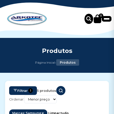
0
Produtos
›
Página Inicial
Produtos
Filtrar
5 produtos
1
Ordenar:
Marcas: Samsung
Limpar tudo