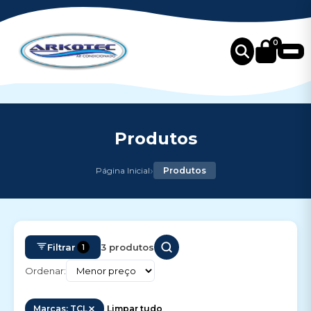
0
Produtos
›
Página Inicial
Produtos
Filtrar
3 produtos
1
Ordenar:
Marcas: TCL
Limpar tudo