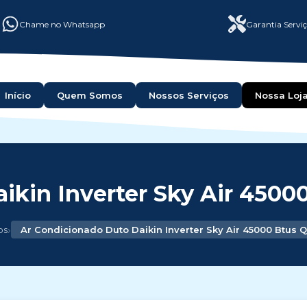
Chame no Whatsapp
Garantia Servi
Início
Quem Somos
Nossos Serviços
Nossa Loj
ikin Inverter Sky Air 45000
›
os
Ar Condicionado Duto Daikin Inverter Sky Air 45000 Btus Q