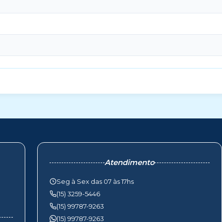
Atendimento
Seg à Sex das 07 às 17hs
(15) 3259-5446
(15) 99787-9263
(15) 99787-9263