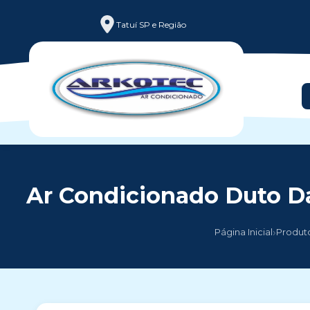
Tatuí SP e Região
Ar Condicionado Duto Da
›
Página Inicial
Produt