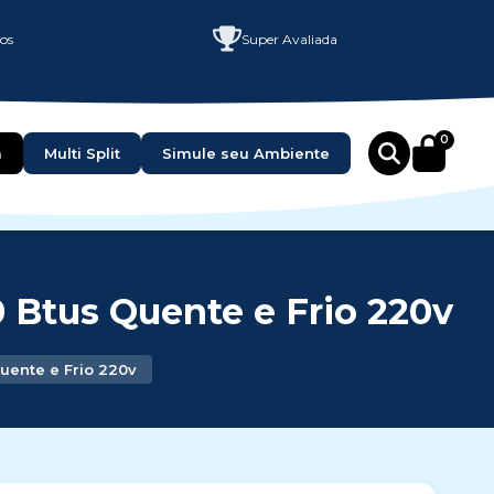
ços
Super Avaliada
0
a
Multi Split
Simule seu Ambiente
 Btus Quente e Frio 220v
uente e Frio 220v