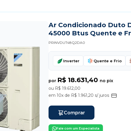
Ar Condicionado Duto Da
45000 Btus Quente e Fr
PRINVDUT48Q2DA0
Inverter
Quente e Frio
R$ 18.631,40
por
no pix
ou R$ 19.612,00
em 10x de R$ 1.961,20 s/ juros
Comprar
Fale com um Especialista