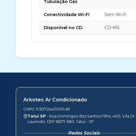
Tubulação Gás
Conectividade Wi-FI
Sem Wi-Fi
Disponível no CD
CD-MS
Arkotec Ar Condicionado
CNPJ: 11.507.244/0001-81
Tatuí SP
- Rua Domingos dos Santos Filho, 400, Vila Dr.
Laurindo, CEP 18271-580, Tatuí - SP
Redes Sociais