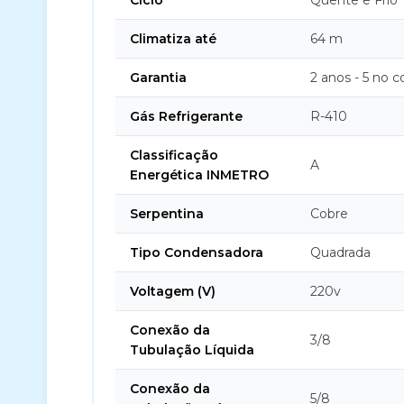
Ciclo
Quente e Frio
Climatiza até
64 m
Garantia
2 anos - 5 no 
Gás Refrigerante
R-410
Classificação
A
Energética INMETRO
Serpentina
Cobre
Tipo Condensadora
Quadrada
Voltagem (V)
220v
Conexão da
3/8
Tubulação Líquida
Conexão da
5/8