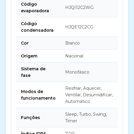
Código
HJQI12C2WG
evaporadora
Código
HJQE12C2CG
condensadora
Cor
Branco
Origem
Nacional
Sistema de
Monofásico
fase
Resfriar, Aquecer,
Modos de
Ventilar, Desumidificar,
funcionamento
Automático
Sleep, Turbo, Swing,
Funções
Timer
Índice IDRS
7,00