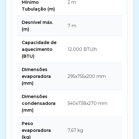
Mínimo
2 m
Tubulação (m)
Desnível máx.
7 m
(m)
Capacidade de
aquecimento
12.000 BTU/h
(BTU)
Dimensões
evaporadora
295x755x200 mm
(mm)
Dimensões
condensadora
540x738x270 mm
(mm)
Peso
evaporadora
7,67 kg
(kg)