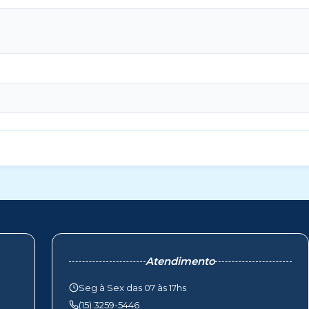
Atendimento
Seg à Sex das 07 às 17hs
(15) 3259-5446