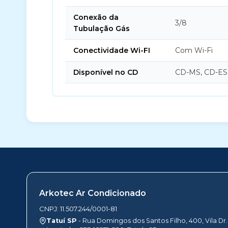
Conexão da
3/8
Tubulação Gás
Conectividade Wi-FI
Com Wi-Fi
Disponível no CD
CD-MS, CD-ES
Arkotec Ar Condicionado
CNPJ: 11.507.244/0001-81
Tatuí SP
- Rua Domingos dos Santos Filho, 400, Vila Dr.