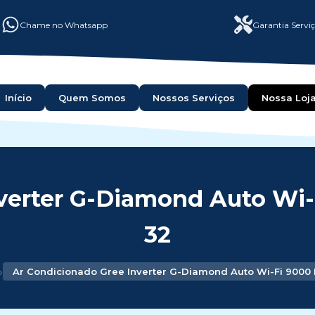
Chame no Whatsapp
Garantia Servi
Início
Quem Somos
Nossos Serviços
Nossa Loj
verter G-Diamond Auto Wi-F
32
›
Ar Condicionado Gree Inverter G-Diamond Auto Wi-Fi 9000 