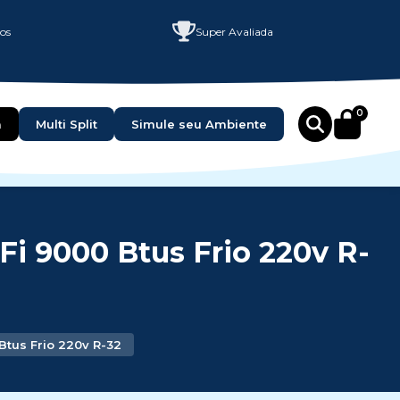
ços
Super Avaliada
0
a
Multi Split
Simule seu Ambiente
i 9000 Btus Frio 220v R-
Btus Frio 220v R-32