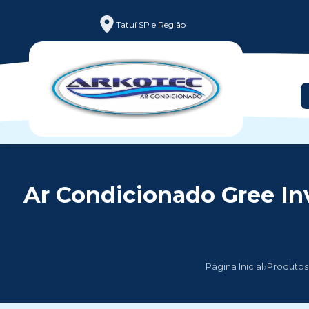
Tatuí SP e Região
Ar Condicionado Gree In
›
Página Inicial
Produtos