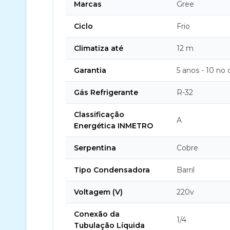
Marcas
Gree
Ciclo
Frio
Climatiza até
12 m
Garantia
5 anos - 10 no
Gás Refrigerante
R-32
Classificação
A
Energética INMETRO
Serpentina
Cobre
Tipo Condensadora
Barril
Voltagem (V)
220v
Conexão da
1/4
Tubulação Líquida