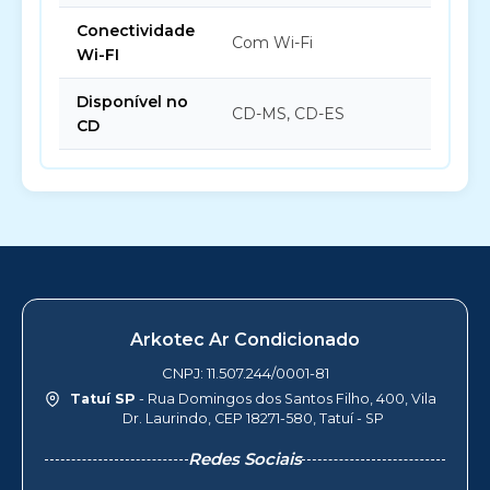
Conectividade
Com Wi-Fi
Wi-FI
Disponível no
CD-MS, CD-ES
CD
Arkotec Ar Condicionado
CNPJ: 11.507.244/0001-81
Tatuí SP
- Rua Domingos dos Santos Filho, 400, Vila
Dr. Laurindo, CEP 18271-580, Tatuí - SP
Redes Sociais